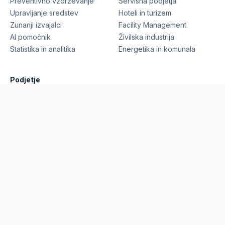
Preventivno vzdrževanje
Servisna podjetja
Upravljanje sredstev
Hoteli in turizem
Zunanji izvajalci
Facility Management
AI pomočnik
Živilska industrija
Statistika in analitika
Energetika in komunala
Podjetje
Funkcionalnosti
Reference
Cene
Blog
O nas
Zahtevaj predstavitev
©
2026
Marcelino Technologies, d.o.o.
Vse pravice
pridržane.