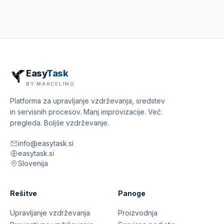
Easy
Task
BY MARCELINO
Platforma za upravljanje vzdrževanja, sredstev
in servisnih procesov. Manj improvizacije. Več
pregleda. Boljše vzdrževanje.
info@easytask.si
easytask.si
Slovenija
Rešitve
Panoge
Upravljanje vzdrževanja
Proizvodnja