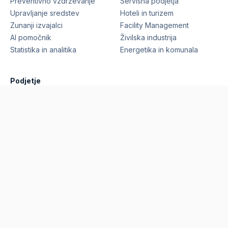
Preventivno vzdrževanje
Servisna podjetja
Upravljanje sredstev
Hoteli in turizem
Zunanji izvajalci
Facility Management
AI pomočnik
Živilska industrija
Statistika in analitika
Energetika in komunala
Podjetje
Funkcionalnosti
Reference
Cene
Blog
O nas
Zahtevaj predstavitev
©
2026
Marcelino Technologies, d.o.o.
Vse pravice
pridržane.