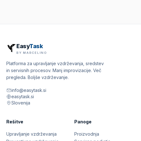
Easy
Task
BY MARCELINO
Platforma za upravljanje vzdrževanja, sredstev
in servisnih procesov. Manj improvizacije. Več
pregleda. Boljše vzdrževanje.
info@easytask.si
easytask.si
Slovenija
Rešitve
Panoge
Upravljanje vzdrževanja
Proizvodnja