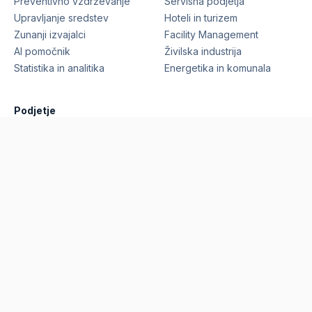
Preventivno vzdrževanje
Servisna podjetja
Upravljanje sredstev
Hoteli in turizem
Zunanji izvajalci
Facility Management
AI pomočnik
Živilska industrija
Statistika in analitika
Energetika in komunala
Podjetje
Funkcionalnosti
Reference
Cene
Blog
O nas
Zahtevaj predstavitev
©
2026
Marcelino Technologies, d.o.o.
Vse pravice
pridržane.