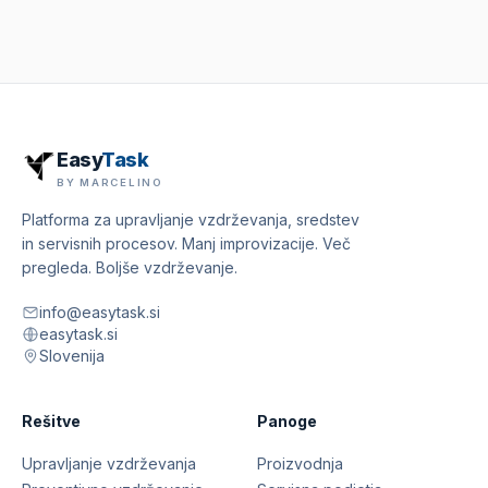
Easy
Task
BY MARCELINO
Platforma za upravljanje vzdrževanja, sredstev
in servisnih procesov. Manj improvizacije. Več
pregleda. Boljše vzdrževanje.
info@easytask.si
easytask.si
Slovenija
Rešitve
Panoge
Upravljanje vzdrževanja
Proizvodnja