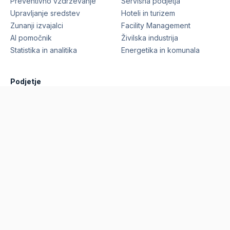
Preventivno vzdrževanje
Servisna podjetja
Upravljanje sredstev
Hoteli in turizem
Zunanji izvajalci
Facility Management
AI pomočnik
Živilska industrija
Statistika in analitika
Energetika in komunala
Podjetje
Funkcionalnosti
Reference
Cene
Blog
O nas
Zahtevaj predstavitev
©
2026
Marcelino Technologies, d.o.o.
Vse pravice
pridržane.