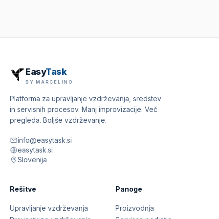
Easy
Task
BY MARCELINO
Platforma za upravljanje vzdrževanja, sredstev
in servisnih procesov. Manj improvizacije. Več
pregleda. Boljše vzdrževanje.
info@easytask.si
easytask.si
Slovenija
Rešitve
Panoge
Upravljanje vzdrževanja
Proizvodnja