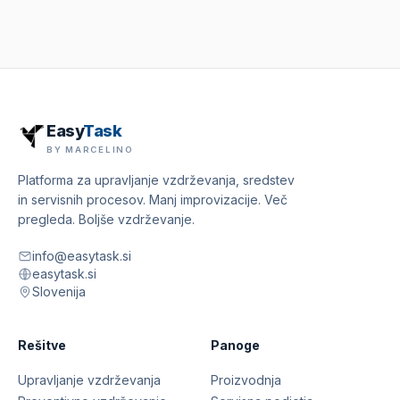
Easy
Task
BY MARCELINO
Platforma za upravljanje vzdrževanja, sredstev
in servisnih procesov. Manj improvizacije. Več
pregleda. Boljše vzdrževanje.
info@easytask.si
easytask.si
Slovenija
Rešitve
Panoge
Upravljanje vzdrževanja
Proizvodnja