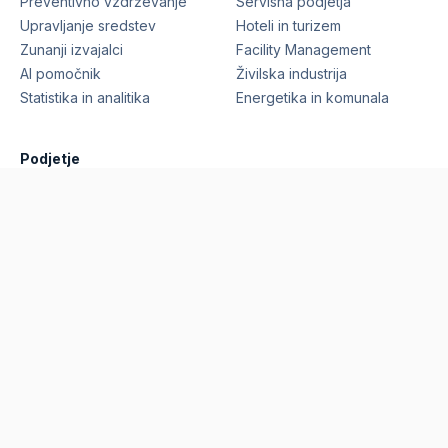
Preventivno vzdrževanje
Servisna podjetja
Upravljanje sredstev
Hoteli in turizem
Zunanji izvajalci
Facility Management
AI pomočnik
Živilska industrija
Statistika in analitika
Energetika in komunala
Podjetje
Funkcionalnosti
Reference
Cene
Blog
O nas
Zahtevaj predstavitev
©
2026
Marcelino Technologies, d.o.o.
Vse pravice
pridržane.