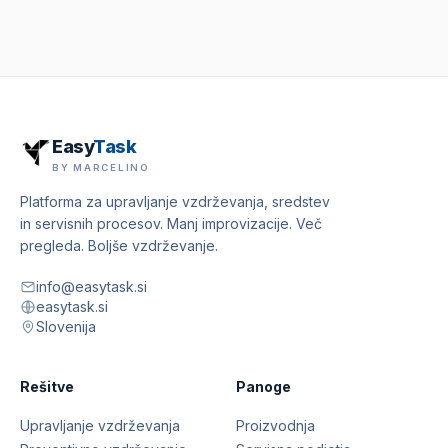
Easy
Task
BY MARCELINO
Platforma za upravljanje vzdrževanja, sredstev
in servisnih procesov. Manj improvizacije. Več
pregleda. Boljše vzdrževanje.
info@easytask.si
easytask.si
Slovenija
Rešitve
Panoge
Upravljanje vzdrževanja
Proizvodnja