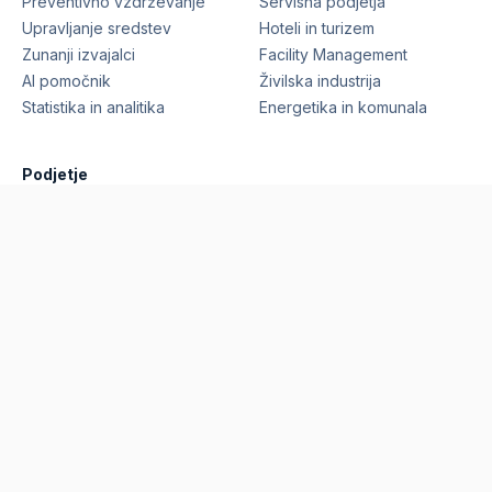
Preventivno vzdrževanje
Servisna podjetja
Upravljanje sredstev
Hoteli in turizem
Zunanji izvajalci
Facility Management
AI pomočnik
Živilska industrija
Statistika in analitika
Energetika in komunala
Podjetje
Funkcionalnosti
Reference
Cene
Blog
O nas
Zahtevaj predstavitev
©
2026
Marcelino Technologies, d.o.o.
Vse pravice
pridržane.